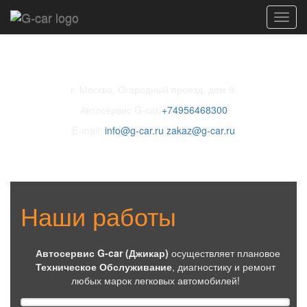
Toggl
navig
г. Москва, Огородный проезд, дом 9.
Автосервис G-car
+74956468300
E-mail:
info@g-car.ru
zakaz@g-car.ru
Наши работы
Автосервис G-car (Джикар)
осуществляет плановое
Техническое Обслуживание
, диагностику и ремонт
любых марок легковых автомобилей!