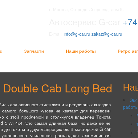
г. Москва, Огородный проезд, дом 9.
Автосервис G-car
+74
E-mail:
info@g-car.ru
zakaz@g-car.ru
с
Запчасти
Наши работы
Ретро а
a Double Cab Long Bed
На
Экс
иль для активного стиля жизни и регулярных выездов
работ
 самого большого кузова не хватает для перевозки
но с этой проблемой и столкнулся владелец Тойота
d 5,7л 4х4. Это самая длинная база, но даже её не
я для охоты и двух квадроциклов. В мастерской G-car
 установлена усиленная раскладная алюминиевая