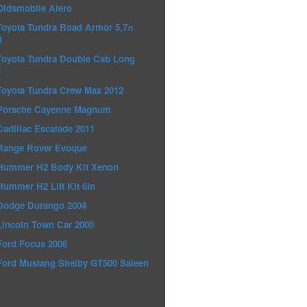
Oldsmobile Alero
Toyota Tundra Road Armor 5,7л
1
Toyota Tundra Double Cab Long
d
Toyota Tundra Crew Max 2012
Porsche Cayenne Magnum
Cadillac Escalade 2011
Range Rover Evoque
Hummer H2 Body Kit Xenon
Hummer H2 Lift Kit 6in
Dodge Durango 2004
Lincoln Town Car 2000
Ford Focus 2006
Ford Mustang Shelby GT500 Saleen