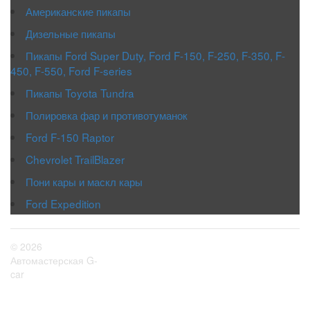
Американские пикапы
Дизельные пикапы
Пикапы Ford Super Duty, Ford F-150, F-250, F-350, F-
450, F-550, Ford F-series
Пикапы Toyota Tundra
Полировка фар и противотуманок
Ford F-150 Raptor
Chevrolet TrailBlazer
Пони кары и маскл кары
Ford Expedition
© 2026
Автомастерская G-
car