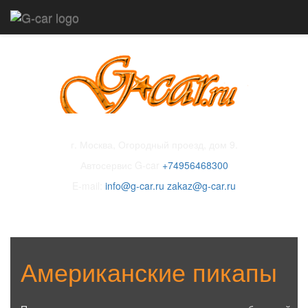
г. Москва, Огородный проезд, дом 9.
Автосервис G-car
+74956468300
E-mail:
info@g-car.ru
zakaz@g-car.ru
Американские пикапы