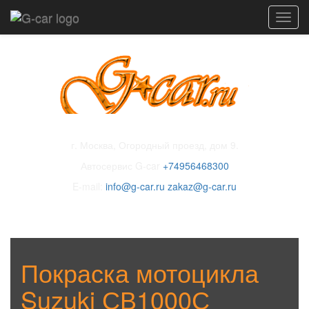
Toggl
navig
г. Москва, Огородный проезд, дом 9.
Автосервис G-car
+74956468300
E-mail:
info@g-car.ru
zakaz@g-car.ru
Покраска мотоцикла
Suzuki СВ1000С