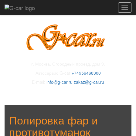
Toggl
navig
г. Москва, Огородный проезд, дом 9.
Автосервис G-car
+74956468300
E-mail:
info@g-car.ru
zakaz@g-car.ru
Полировка фар и
противотуманок