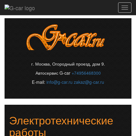
Toggl
navig
г. Москва, Огородный проезд, дом 9.
Автосервис G-car
+74956468300
E-mail:
info@g-car.ru
zakaz@g-car.ru
Электротехнические
работы