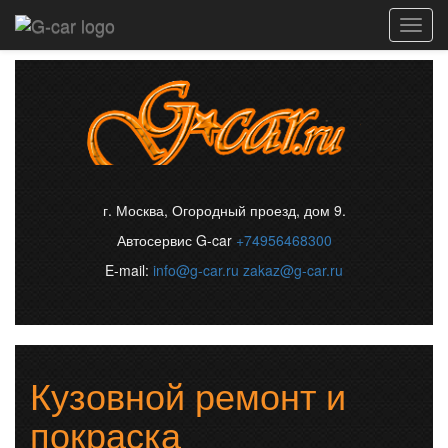
Toggl
navig
г. Москва, Огородный проезд, дом 9.
Автосервис G-car
+74956468300
E-mail:
info@g-car.ru
zakaz@g-car.ru
Кузовной ремонт и
покраска